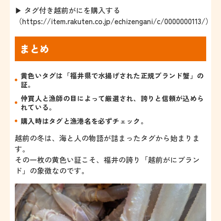
▶ タグ付き越前がにを購入する
（
https://item.rakuten.co.jp/echizengani/c/0000000113/
）
まとめ
黄色いタグは「福井県で水揚げされた正規ブランド蟹」の
証。
仲買人と漁師の目によって厳選され、誇りと信頼が込めら
れている。
購入時はタグと漁港名を必ずチェック。
越前の冬は、海と人の物語が詰まったタグから始まりま
す。
その一枚の黄色い証こそ、福井の誇り「越前がにブラン
ド」の象徴なのです。