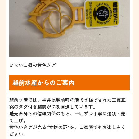
※せいこ蟹の黄色タグ
越前水産からのご案内
越前水産では、福井県越前町の港で水揚げされた
正真正
銘のタグ付き越前がに
を直送しています。
地元漁師との信頼関係のもと、一匹ずつ丁寧に選別・茹
で上げ。
黄色いタグが光る“本物の証”を、ご家庭でもお楽しみく
ださい。