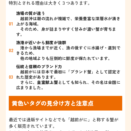
特別とされる理由は大きく３つあります。
漁場の質が違う
越前沖は潮の流れが複雑で、栄養豊富な深層水が湧き
上がる海域。
そのため、身が詰まりやすく甘みが濃い蟹が育ちま
す。
漁港が近いから鮮度が抜群
港から漁場までが近く、漁の後すぐに水揚げ・選別で
きるため、
他の地域よりも圧倒的に鮮度が保たれています。
伝統と信頼のブランド力
越前がには日本で最初に「ブランド蟹」として認定さ
れた歴史があります。
さらに、
皇室献上蟹
としても知られ、その名は全国に
広まりました。
黄色いタグの見分け方と注意点
最近では通販サイトなどでも「越前がに」と称する蟹が
多く販売されています。