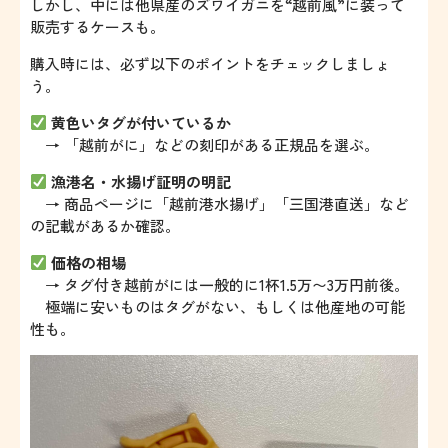
しかし、中には他県産のズワイガニを“越前風”に装って
販売するケースも。
購入時には、必ず以下のポイントをチェックしましょ
う。
黄色いタグが付いているか
→ 「越前がに」などの刻印がある正規品を選ぶ。
漁港名・水揚げ証明の明記
→ 商品ページに「越前港水揚げ」「三国港直送」など
の記載があるか確認。
価格の相場
→ タグ付き越前がには一般的に1杯1.5万〜3万円前後。
極端に安いものはタグがない、もしくは他産地の可能
性も。