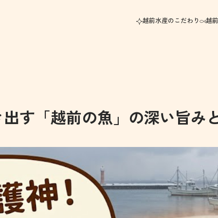
越前水産のこだわり
越
き出す「越前の魚」の深い旨み