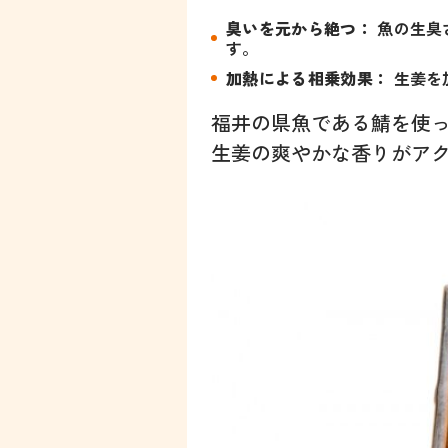
臭いを元から絶つ：
魚の生臭
す。
加熱による相乗効果：
生姜を
福井の県魚である鯖を使
生姜の爽やかな香りがア