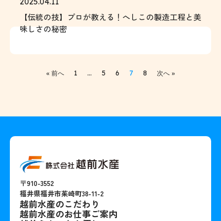
2025.04.11
【伝統の技】プロが教える！へしこの製造工程と美
味しさの秘密
1
…
5
6
7
8
« 前へ
次へ »
〒910-3552
福井県福井市茱崎町38-11-2
越前水産のこだわり
越前水産のお仕事ご案内